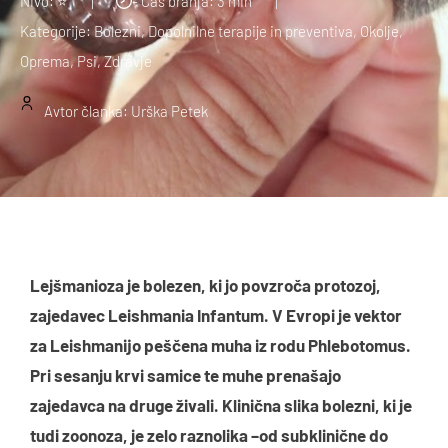
Nivo:
⭐
- Čas branja:
3
min
Kategorije:
Bolezni
,
Dopolnilne terapije in preventiva
,
Okolje
,
Oprema
,
Psi
,
Zdravje
Avtor članka: Urška Petek
Lejšmanioza je bolezen, ki jo povzroča protozoj,
zajedavec Leishmania Infantum. V Evropi je vektor
za Leishmanijo peščena muha iz rodu Phlebotomus.
Pri sesanju krvi samice te muhe prenašajo
zajedavca na druge živali. Klinična slika bolezni, ki je
tudi zoonoza, je zelo raznolika –od subklinične do