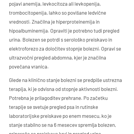
pojavi anemija, levkocitoza ali levkopenija,
trombocitopenija, lahko so povišane ledvične
vrednosti. Značilna je hiperproteinemija in
hipoalbuminemija. Opraviti je potrebno tudi pregled
urina. Bolezen se potrdi s serološko preiskavo in
elektroforezo za določitev stopnje bolezni. Opravi se
ultrazvočni pregled abdomna, kjer je značilna
povečana vranica.
Glede na klinično stanje bolezni se predpiše ustrezna
terapija, ki je odvisna od stopnje aktivnosti bolezni.
Potrebna je prilagoditev prehrane. Po začetku
terapije se svetuje pregled psa in rutinske
laboratorijske preiskave po enem mesecu, ko je
stanje stabilno se na 6 mesecev spremlja bolezen,
priporoča se preiskava krvi in pregled urina.