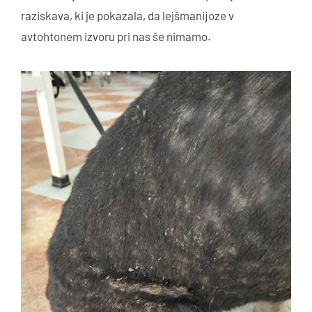
raziskava, ki je pokazala, da lejšmanijoze v
avtohtonem izvoru pri nas še nimamo.