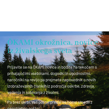
ŌKAMI okrožnica, novice
iz živalskega sveta
Prijavite se na ŌKAMI novice in bodite na tekočem s
prihajajočimi vsebinami, dogodki in ugodnostmi,
naročniki na revijo pa prejmete napovednik o novih
izobraževalnih člankih iz področja oskrbe, zdravja,
vedenja in sobivanja z živalmi.
Pa brez skrbi, vaš poštni predal ne bomo smetili z
nepotrebno pošto!