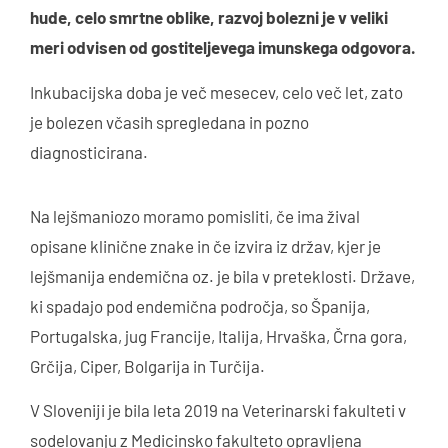
hude, celo smrtne oblike, razvoj bolezni je v veliki
meri odvisen od gostiteljevega imunskega odgovora.
Inkubacijska doba je več mesecev, celo več let, zato
je bolezen včasih spregledana in pozno
diagnosticirana.
Na lejšmaniozo moramo pomisliti, če ima žival
opisane klinične znake in če izvira iz držav, kjer je
lejšmanija endemična oz. je bila v preteklosti. Države,
ki spadajo pod endemična področja, so Španija,
Portugalska, jug Francije, Italija, Hrvaška, Črna gora,
Grčija, Ciper, Bolgarija in Turčija.
V Sloveniji je bila leta 2019 na Veterinarski fakulteti v
sodelovanju z Medicinsko fakulteto opravljena