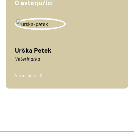
O avtorju/ici
Urška Petek
Veterinarka
Več o meni