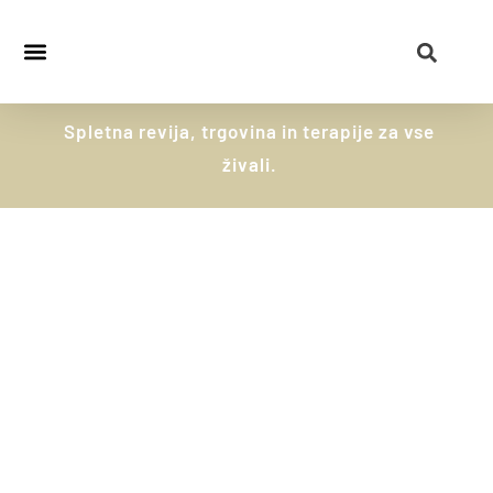
Revija – Živalski Sopotniki
Terapije in vzgoja
Postani naročnik
Spletna revija, trgovina in terapije za vse
živali.